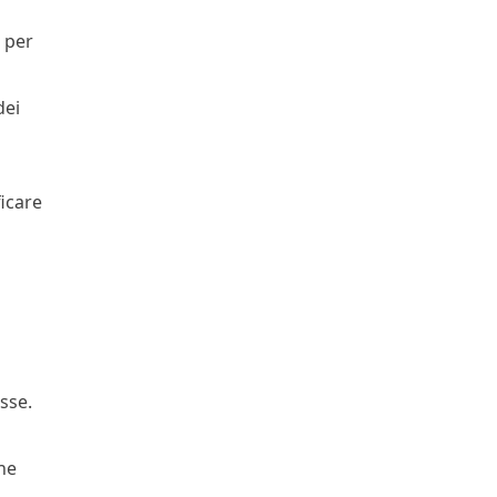
o per
dei
ficare
sse.
che