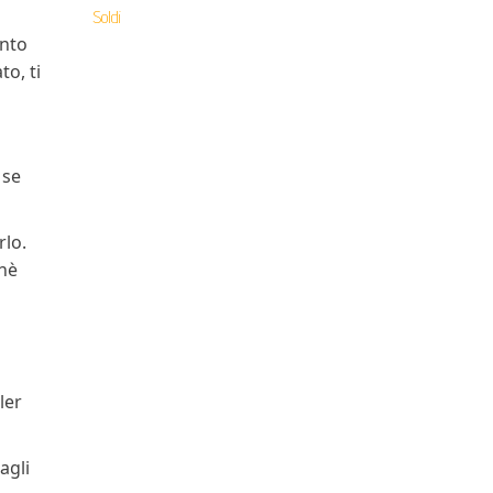
Soldi
onto
o, ti
 se
rlo.
chè
ler
agli