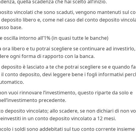
enza, quella scadenza che hai scelto all’inizio.
posito vincolati che sono scaduti, vengono mantenuti sul c
eposito libero e, come nel caso del conto deposito vincolat
asso base.
 oscilla intorno all’1% (in quasi tutte le banche)
 ora libero e tu potrai scegliere se continuare ad investirlo,
dere ogni forma di rapporto con la banca.
o deposito è lasciato a te che potrai scegliere se e quando fa
l conto deposito, devi leggere bene i fogli informativi per
automatico.
non vuoi rinnovare l’investimento, questo riparte da solo e
o nell’investimento precedente.
o deposito vincolato; allo scadere, se non dichiari di non vo
reinvestiti in un conto deposito vincolato a 12 mesi.
colo i soldi sono addebitati sul tuo conto corrente insieme 