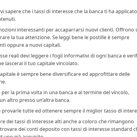
i sapere che i tassi di interesse che la banca ti ha applicat
tenuti.
mozioni interessanti per accaparrarsi nuovi clienti. Offrono 
urare la tua attenzione. Se leggi bene le postille è sempre
enti oppure a nuovi capitali.
se reali devi leggere i fogli informativi di ogni banca e veri
 lascerai il tuo capitale vincolato.
pitale è sempre bene diversificare ed approfittare delle
he.
 per la prima volta in una banca e al termine del vincolo,
n altro presso un’altra banca.
provarle tutte ed ottenere sempre il miglior tasso di intere
 dei tassi di interesse alti anche a coloro che rimangono
 trovare dei conti deposito con tassi di interesse standard 
d uno già acquisito.