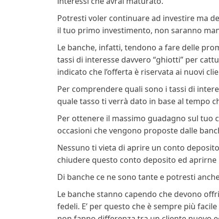
interessi che avrai maturato.
Potresti voler continuare ad investire ma dev
il tuo primo investimento, non saranno man
Le banche, infatti, tendono a fare delle pro
tassi di interesse davvero “ghiotti” per catt
indicato che l’offerta è riservata ai nuovi cli
Per comprendere quali sono i tassi di interes
quale tasso ti verrà dato in base al tempo che
Per ottenere il massimo guadagno sul tuo ca
occasioni che vengono proposte dalle banc
Nessuno ti vieta di aprire un conto deposito
chiudere questo conto deposito ed aprirne u
Di banche ce ne sono tante e potresti anche 
Le banche stanno capendo che devono offrire
fedeli. E’ per questo che è sempre più facile
non fanno differenza tra un cliente nuovo e