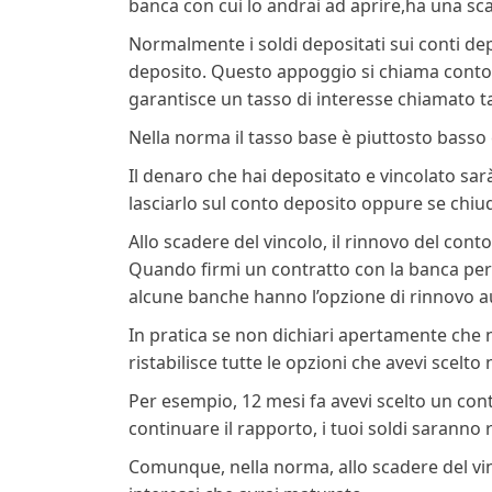
banca con cui lo andrai ad aprire,ha una scad
Normalmente i soldi depositati sui conti de
deposito. Questo appoggio si chiama conto d
garantisce un tasso di interesse chiamato t
Nella norma il tasso base è piuttosto basso e
Il denaro che hai depositato e vincolato sarà
lasciarlo sul conto deposito oppure se chiu
Allo scadere del vincolo, il rinnovo del cont
Quando firmi un contratto con la banca per i
alcune banche hanno l’opzione di rinnovo 
In pratica se non dichiari apertamente che 
ristabilisce tutte le opzioni che avevi scelt
Per esempio, 12 mesi fa avevi scelto un cont
continuare il rapporto, i tuoi soldi saranno 
Comunque, nella norma, allo scadere del vin