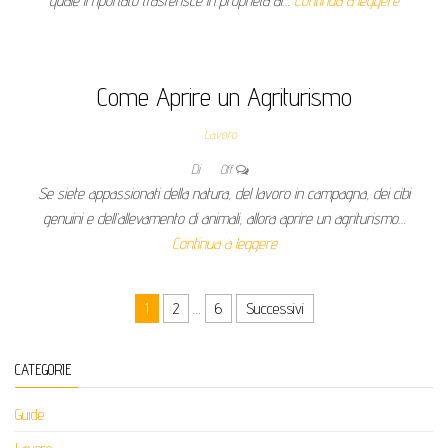
quale il riportato trasferisce in proprietà al…
Continua a leggere
Come Aprire un Agriturismo
Lavoro
Di
Off
Se siete appassionati della natura, del lavoro in campagna, dei cibi
genuini e dell’allevamento di animali, allora aprire un agriturismo…
Continua a leggere
Paginazione degli articoli
1
2
…
6
Successivi
CATEGORIE
Guide