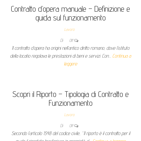
Contratto d’opera manuale – Definizione e
guida sul funzionamento
Lavoro
Di
Off
Il contratto d’opera ha origini nell’antico diritto romano, dove l’istituto
della locatio regolava le prestazioni di beni e servizi. Con…
Continua a
leggere
Scopri il Riporto – Tipologia di Contratto e
Funzionamento
Lavoro
Di
Off
Secondo l’articolo 1548 del codice civile, “Il riporto è il contratto per il