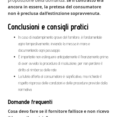
proposizione della domanda:
se il contratto era
ancora in essere, la pretesa del consumatore
non è preclusa dall’estinzione sopravvenuta
.
Conclusioni e consigli pratici
In caso di inadempimento grave del fornitore, è fondamentale
agire tempestivamente, inviando la messa in mora e
documentando ogni passaggio.
È importante non estinguere anticipatamente il finanziamento prima
di aver avviato la procedura di risoluzione, per non perdere il
diritto al rimborso delle rate.
La tutela offerta al consumatore è significativa, ma richiede il
rispetto rigoroso delle condizioni e delle procedure previste dalla
normativa.
Domande frequenti
Cosa devo fare se il fornitore fallisce e non ricevo