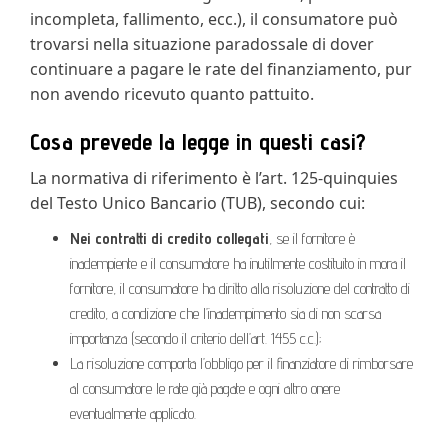
incompleta, fallimento, ecc.), il consumatore può
trovarsi nella situazione paradossale di dover
continuare a pagare le rate del finanziamento, pur
non avendo ricevuto quanto pattuito.
Cosa prevede la legge in questi casi?
La normativa di riferimento è l’art. 125-quinquies
del Testo Unico Bancario (TUB), secondo cui:
Nei contratti di credito collegati
, se il fornitore è
inadempiente e il consumatore ha inutilmente costituito in mora il
fornitore, il consumatore ha diritto alla risoluzione del contratto di
credito, a condizione che l’inadempimento sia di non scarsa
importanza (secondo il criterio dell’art. 1455 c.c.);
La risoluzione comporta l’obbligo per il finanziatore di rimborsare
al consumatore le rate già pagate e ogni altro onere
eventualmente applicato.