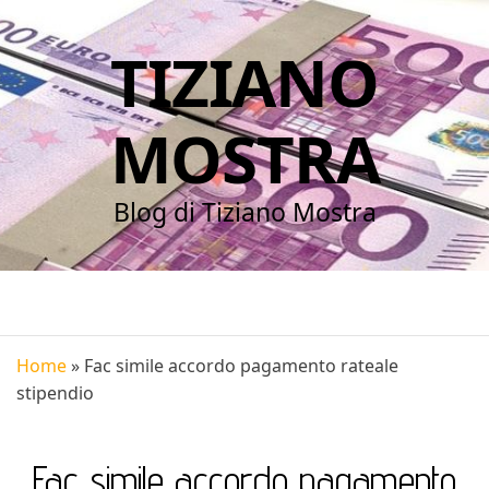
TIZIANO
MOSTRA
Blog di Tiziano Mostra
Home
»
Fac simile accordo pagamento rateale
stipendio​
Fac simile accordo pagamento