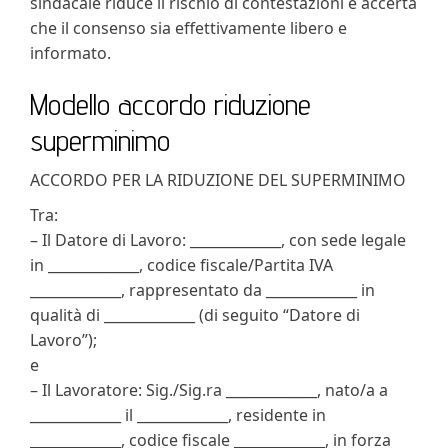
sindacale riduce il rischio di contestazioni e accerta
che il consenso sia effettivamente libero e
informato.
Modello accordo riduzione
superminimo​
ACCORDO PER LA RIDUZIONE DEL SUPERMINIMO
Tra:
– Il Datore di Lavoro: _____________, con sede legale
in _____________, codice fiscale/Partita IVA
_____________, rappresentato da _____________ in
qualità di _____________ (di seguito “Datore di
Lavoro”);
e
– Il Lavoratore: Sig./Sig.ra _____________, nato/a a
_____________ il _____________, residente in
_____________, codice fiscale _____________, in forza