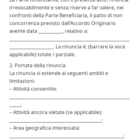
irrevocabilmente e senza riserve a far valere, nei
confronti della Parte Beneficiaria, il patto di non
concorrenza previsto dall’Accordo Originario
avente data ___________, relativo a:
_______________________________________________________
____________________. La rinuncia è: (barrare la voce
applicabile) totale / parziale.
2. Portata della rinuncia
La rinuncia si estende ai seguenti ambiti e
limitazioni:
– Attività consentite:
_______________________________________________________
_____;
– Attività ancora vietate (se applicabile):
__________________________________________;
– Area geografica interessata:
____________________________________________________;