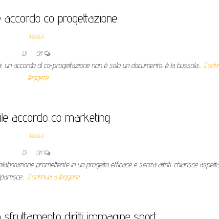
e accordo co progettazione​
Moduli
Di
Off
uzioni, un accordo di co‑progettazione non è solo un documento: è la bussola…
Conti
leggere
ile accordo co marketing​
Moduli
Di
Off
aborazione promettente in un progetto efficace e senza attriti: chiarisce aspetta
ipartisce…
Continua a leggere
 sfruttamento diritti immagine sport