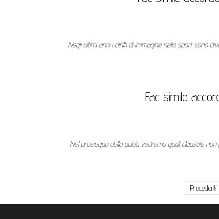
Negli ultimi anni i diritti di immagine nello sport sono 
Fac simile accor
Nel prosieguo della guida vedremo quali clausole non p
Paginazione degli articoli
Precedenti