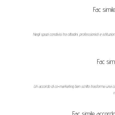
Fac simil
Negli spazi condivisi tra cittadini, professionisti e istit
Fac sim
Un accordo di co‑marketing ben scritto trasforma una coll
r
Fac simile accordo