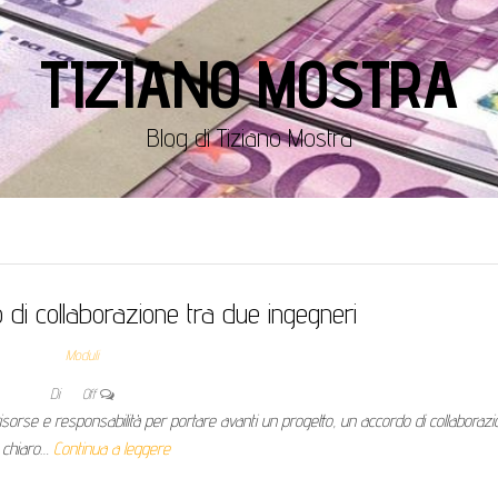
TIZIANO MOSTRA
Blog di Tiziano Mostra
 di collaborazione tra due ingegneri​
Moduli
Di
Off
orse e responsabilità per portare avanti un progetto, un accordo di collaborazi
chiaro…
Continua a leggere