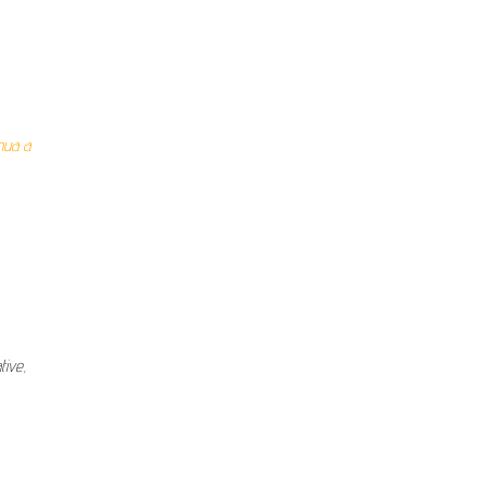
nua a
tive,