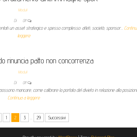
Moduli
Di
Off
diventati un asset strategico e spesso complesso: atleti, società, sponsor…
Continu
leggere
do rinuncia patto non concorrenza
Moduli
Di
Off
ossono mancare, come calibrare la portata del divieto in relazione alla posizio
Continua a leggere
1
2
3
…
29
Successivi