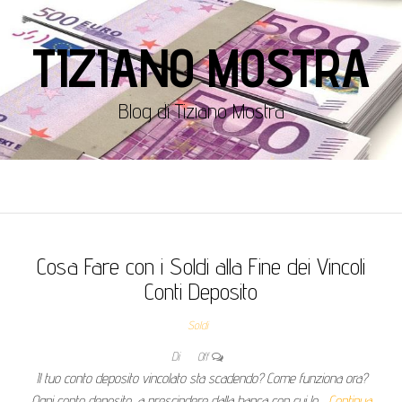
TIZIANO MOSTRA
Blog di Tiziano Mostra
Cosa Fare con i Soldi alla Fine dei Vincoli
Conti Deposito
Soldi
Di
Off
Il tuo conto deposito vincolato sta scadendo? Come funziona ora?
Ogni conto deposito, a prescindere dalla banca con cui lo…
Continua