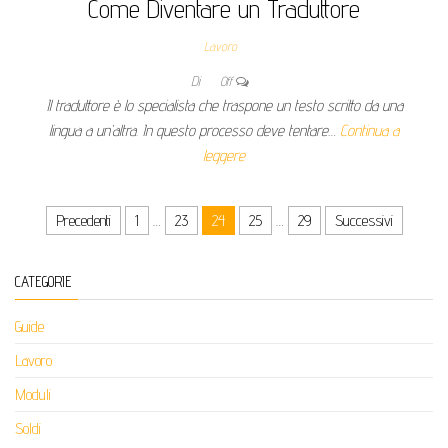
Come Diventare un Traduttore
Lavoro
Di
Off
Il traduttore è lo specialista che traspone un testo scritto da una
lingua a un’altra. In questo processo deve tentare…
Continua a
leggere
Paginazione degli articoli
Precedenti
1
…
23
24
25
…
29
Successivi
CATEGORIE
Guide
Lavoro
Moduli
Soldi