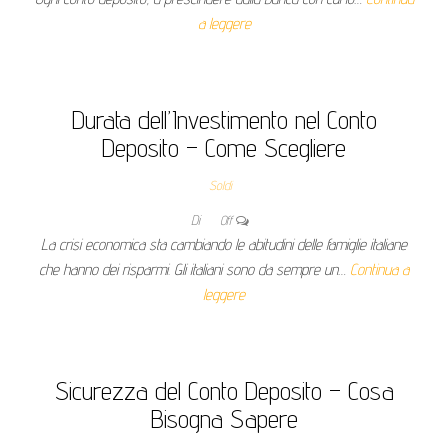
a leggere
Durata dell’Investimento nel Conto
Deposito – Come Scegliere
Soldi
Di
Off
La crisi economica sta cambiando le abitudini delle famiglie italiane
che hanno dei risparmi. Gli italiani sono da sempre un…
Continua a
leggere
Sicurezza del Conto Deposito – Cosa
Bisogna Sapere